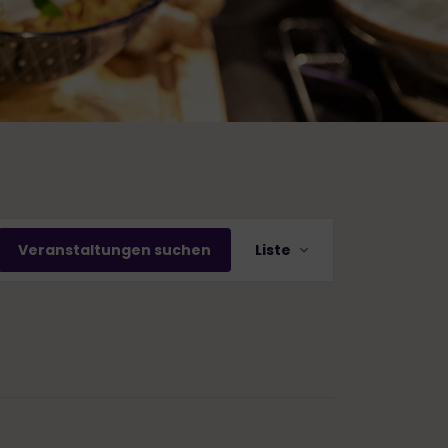
V
Veranstaltungen suchen
Liste
e
r
a
n
s
t