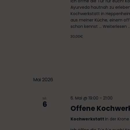
n
u
Ich öffne die Tür für euch! K
n
Ayurveda hautnah zu erleben –
,
Kochwerkstatt in Heppenheim
g
N
aus meiner Küche, einem of
e
schon kennst ...
Weiterlesen ..
n
a
S
30,00€
v
c
h
i
l
g
ü
s
a
s
Mai 2026
t
e
l
i
w
6. Mai @ 19:00
-
21:00
MI.
6
o
o
Offene Kochwer
r
n
t
Kochwerkstatt
In der Kron
.