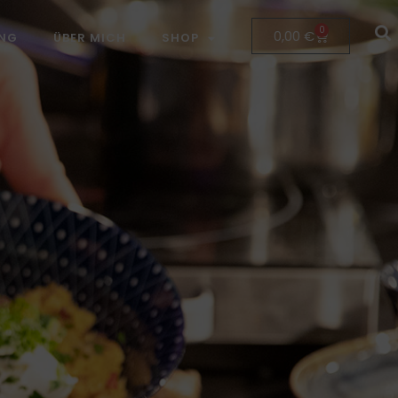
0
0,00
€
NG
ÜBER MICH
SHOP