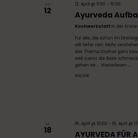
t
ü
m
12. April @ 11:00
-
15:00
SO.
12
a
s
w
Ayurveda Aufba
s
ä
l
e
h
Kochwerkstatt
In der Kron
t
l
l
Für alle, die schon im Einste
w
e
u
will tiefer rein. Mehr versteh
o
n
das Thema Doshas ganz bewuss
n
r
.
weil zuerst die Basis schmeck
t
g
gehen wir ...
Weiterlesen ...
e
e
169,00€
i
n
n
g
S
e
b
u
e
c
n
18. April @ 10:00
-
19. April @ 1
SA.
.
18
h
AYURVEDA FÜR AL
S