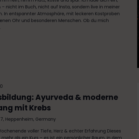
omm rein, nimm Platz, koste und spür. Ich lade dich ein,
 nicht im Buch, nicht auf Insta, sondern live in meiner
. In entspannter Atmosphäre, mit leckeren Kostproben
fenen Ohr und besonderen Menschen. Ob du mich
.
00
bildung: Ayurveda & moderne
ang mit Krebs
e 7, Heppenheim, Germany
ochenende voller Tiefe, Herz & echter Erfahrung Dieses
ehr als ein Kurs – es ist ein persönlicher Raum, in dem