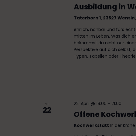
e
u
Ausbildung in W
c
u
Taterborn 1, 23827 Wensin
h
n
e
ehrlich, nahbar und fürs echte
n
mitten im Leben. Was dich e
d
a
bekommst du nicht nur eine
A
c
Perspektive auf dich selbst,
h
Typen, Tabellen oder Theorie,
n
V
s
e
r
i
a
c
n
s
h
22. April @ 19:00
-
21:00
MI.
t
22
Offene Kochwer
t
a
l
e
Kochwerkstatt
In der Kron
t