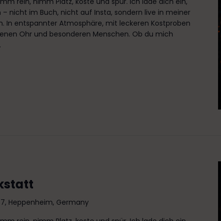
omm rein, nimm Platz, koste und spür. Ich lade dich ein,
 nicht im Buch, nicht auf Insta, sondern live in meiner
. In entspannter Atmosphäre, mit leckeren Kostproben
fenen Ohr und besonderen Menschen. Ob du mich
.
kstatt
e 7, Heppenheim, Germany