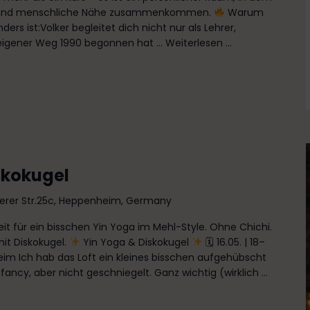
n und menschliche Nähe zusammenkommen.
Warum
s ist:Volker begleitet dich nicht nur als Lehrer,
eigener Weg 1990 begonnen hat ...
Weiterlesen ...
skokugel
terer Str.25c, Heppenheim, Germany
Zeit für ein bisschen Yin Yoga im Mehl-Style. Ohne Chichi.
it Diskokugel.
Yin Yoga & Diskokugel
🗓 16.05. | 18–
m Ich hab das Loft ein kleines bisschen aufgehübscht
ancy, aber nicht geschniegelt. Ganz wichtig (wirklich ...