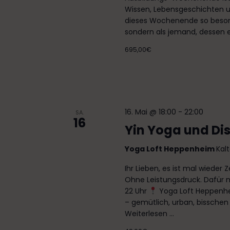
Wissen, Lebensgeschichte
dieses Wochenende so besonder
sondern als jemand, dessen 
695,00€
16. Mai @ 18:00
-
22:00
SA.
16
Yin Yoga und Di
Yoga Loft Heppenheim
Kal
Ihr Lieben, es ist mal wieder 
Ohne Leistungsdruck. Dafür m
22 Uhr
Yoga Loft Heppenhei
– gemütlich, urban, bisschen f
Weiterlesen ...