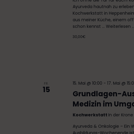
Ich öffne die Tür für euch! K
Ayurveda hautnah zu erleben –
Kochwerkstatt in Heppenheim
aus meiner Küche, einem of
schon kennst ...
Weiterlesen ..
30,00€
15. Mai @ 10:00
-
17. Mai @ 15:
FR.
15
Grundlagen-Aus
Medizin im Umg
Kochwerkstatt
In der Kron
Ayurveda & Onkologie – Ein W
Ausbildungs-Wochenende ist m