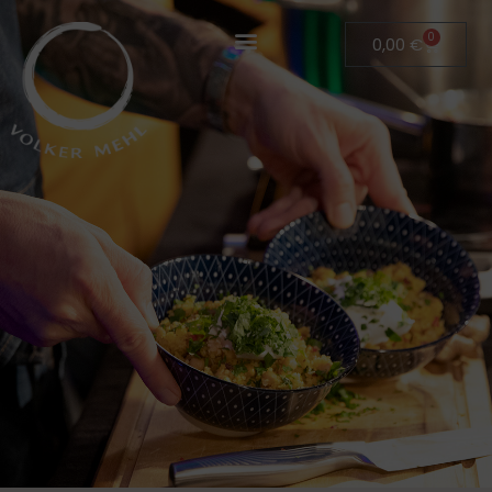
0
0,00
€