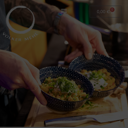
0
0,00
€