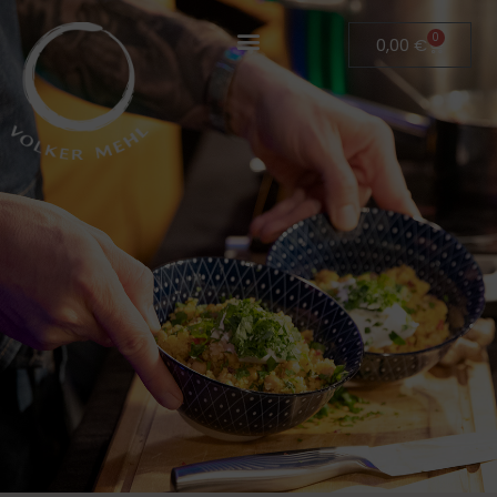
0
0,00
€