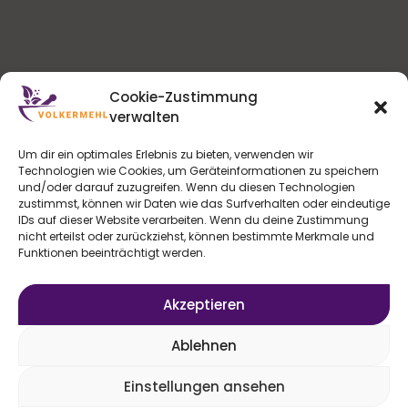
s
h
t
l
t
a
e
l
n
a
.
t
Cookie-Zustimmung
l
verwalten
u
t
Um dir ein optimales Erlebnis zu bieten, verwenden wir
n
Technologien wie Cookies, um Geräteinformationen zu speichern
u
g
und/oder darauf zuzugreifen. Wenn du diesen Technologien
Volker Mehl
Impressum
zustimmst, können wir Daten wie das Surfverhalten oder eindeutige
n
A
Die Kochwerkstatt
Datenschutz
IDs auf dieser Website verarbeiten. Wenn du deine Zustimmung
nicht erteilst oder zurückziehst, können bestimmte Merkmale und
AGBs
g
n
Funktionen beeinträchtigt werden.
In der Krone 7
Kontakt
s
e
64646 Heppenheim
Konto | LOGIN
Akzeptieren
i
n
c
Ablehnen
S
h
Einstellungen ansehen
u