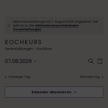
Keine Veranstaltungen für 7. August 2026 vorgesehen. Hier
geht es zu den
nächsten bevorstehenden
Veranstaltungen
.
KOCHKURS
Veranstaltungen
Kochkurs
V
07.08.2026
V
S
T
u
D
e
e
a
a
c
g
r
Vorheriger Tag
Nächster Tag
t
r
h
a
u
e
a
m
n
Kalender abonnieren
w
n
s
ä