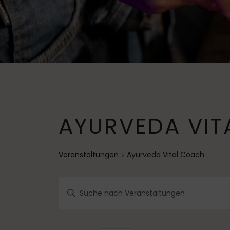
AYURVEDA VI
Veranstaltungen
Ayurveda Vital Coach
V
B
e
i
t
r
t