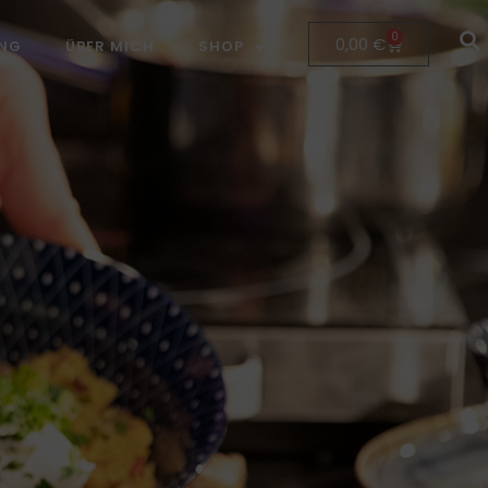
0
0,00
€
NG
ÜBER MICH
SHOP