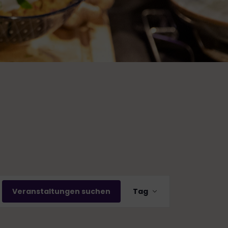
V
Veranstaltungen suchen
Tag
e
r