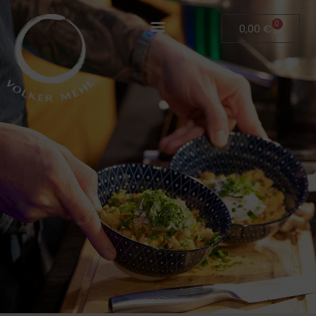
0
0,00
€