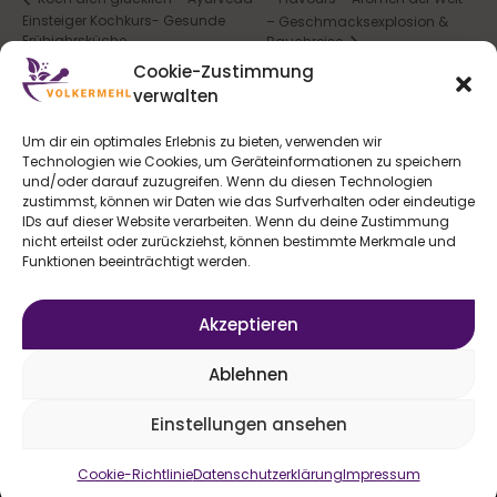
Einsteiger Kochkurs- Gesunde
– Geschmacksexplosion &
Frühjahrsküche
Bauchreise
Cookie-Zustimmung
verwalten
Um dir ein optimales Erlebnis zu bieten, verwenden wir
Technologien wie Cookies, um Geräteinformationen zu speichern
und/oder darauf zuzugreifen. Wenn du diesen Technologien
Volker Mehl
Impressum
zustimmst, können wir Daten wie das Surfverhalten oder eindeutige
Die Kochwerkstatt
Datenschutz
IDs auf dieser Website verarbeiten. Wenn du deine Zustimmung
nicht erteilst oder zurückziehst, können bestimmte Merkmale und
AGBs
Funktionen beeinträchtigt werden.
In der Krone 7
Kontakt
64646 Heppenheim
Konto | LOGIN
Akzeptieren
Ablehnen
Einstellungen ansehen
Cookie-Richtlinie
Datenschutzerklärung
Impressum