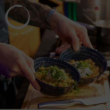
0
0,00
€